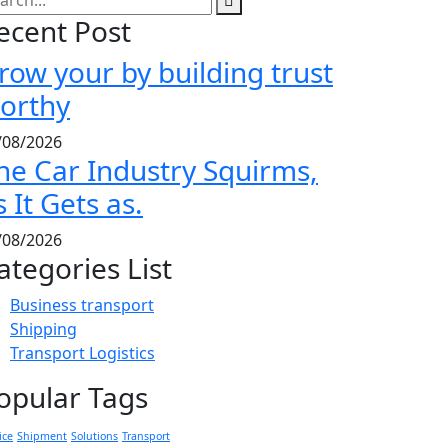
ecent Post
row your by building trust
orthy
/08/2026
he Car Industry Squirms,
s It Gets as.
/08/2026
ategories List
Business transport
Shipping
Transport Logistics
opular Tags
ice
Shipment
Solutions
Transport