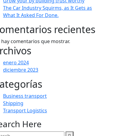
Grow your by building trust worthy
The Car Industry Squirms, as It Gets as
What It Asked For Done.
omentarios recientes
 hay comentarios que mostrar.
rchivos
enero 2024
diciembre 2023
ategorías
Business transport
Shipping
Transport Logistics
earch Here