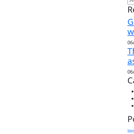
R
G
w
06
T
a
06
C
P
Serv