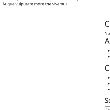
sis. Augue vulputate more the vivamus.
C
No
A
C
S